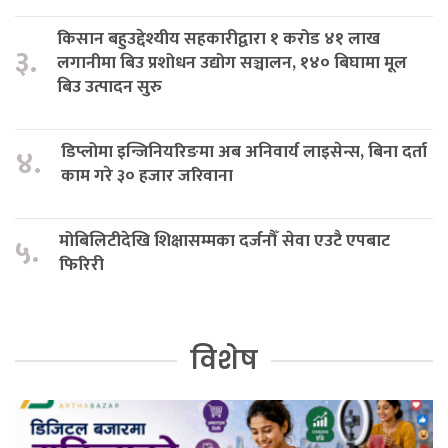
किसान बहुउद्देश्यीय सहकारीद्वारा १ करोड ४१ लाख
३.
लगानीमा बिउ प्रशोधन उद्योग सञ्चालन, १४० बिघामा मूल
बिउ उत्पादन सुरु
डिप्लोमा इन्जिनियरिङमा अब अनिवार्य लाइसेन्स, बिना दर्ता
४.
काम गरे ३० हजार जरिवाना
मोबिलिटीदेखि शिक्षासम्मका दर्जनौँ सेवा एउटै एपबाट
५.
फिरिरी
विशेष