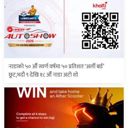
नाडाको ५० औँ स्वर्ण वर्षमा ५० प्रतिशत ‘अर्ली बर्ड’
छुट,भदौ ९ देखि १८ औँ नाडा अटो शो