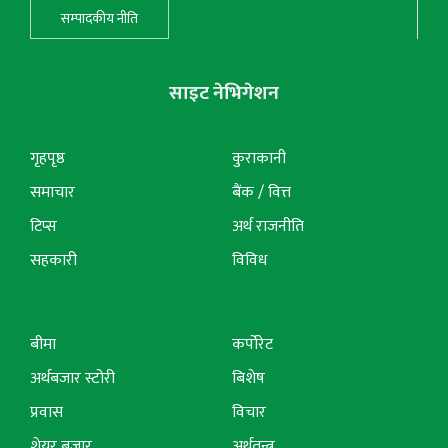
सम्पादकीय नीति
साइट नेभिगेशन
गृहपृष्ठ
कुराकानी
समाचार
बैंक / वित्त
टिप्स
अर्थ राजनीति
सहकारी
विविध
बीमा
कर्पोरेट
अर्थबजार स्टोरी
बिशेष
प्रवास
विचार
शेयर बजार
अर्थतन्त्र