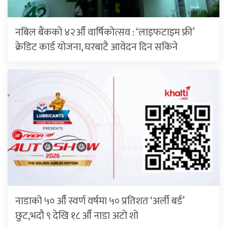
नबिल बैंकको ४२औँ वार्षिकोत्सव : ‘लाइफटाइम फ्री’
क्रेडिट कार्ड योजना, घरबाटै आवेदन दिन सकिने
नाडाको ५० औँ स्वर्ण वर्षमा ५० प्रतिशत ‘अर्ली बर्ड’
छुट,भदौ ९ देखि १८ औँ नाडा अटो शो