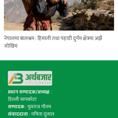
नेपालमा बालश्रम : हिमाली तथा पहाडी दुर्गम क्षेत्रमा अझै
जोखिम
प्रधान सम्पादक/अध्यक्ष
:
डिल्ली सापकोटा
सम्पादक
: युवराज गाैतम
संवाददाता
: नमिता दुलाल