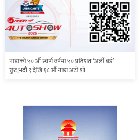
नाडाको ५० औँ स्वर्ण वर्षमा ५० प्रतिशत ‘अर्ली बर्ड’
छुट,भदौ ९ देखि १८ औँ नाडा अटो शो