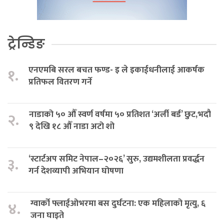
ट्रेन्डिङ
एनएमबि सरल बचत फण्ड- इ ले इकाईधनीलाई आकर्षक
१.
प्रतिफल वितरण गर्ने
नाडाको ५० औँ स्वर्ण वर्षमा ५० प्रतिशत ‘अर्ली बर्ड’ छुट,भदौ
२.
९ देखि १८ औँ नाडा अटो शो
‘स्टार्टअप समिट नेपाल–२०२६’ सुरु, उद्यमशीलता प्रवर्द्धन
३.
गर्न देशव्यापी अभियान घोषणा
ग्वार्को फ्लाईओभरमा बस दुर्घटना: एक महिलाको मृत्यु, ६
४.
जना घाइते