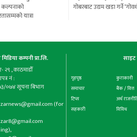
ी कल्पनाको
गोबरबाट उद्यम खडा गर्ने ‘गोवर
रतासम्मको यात्रा
मिडिया कम्पनी प्रा.लि.
साइट 
 २९ , काठमाडौँ
पत्र नं :
गृहपृष्ठ
कुराकानी
७३/०७४ सूचना बिभाग
समाचार
बैंक / वित्त
टिप्स
अर्थ राजनीत
azarnews@gmail.com
(for
सहकारी
विविध
azar8@gmail.com
ing),