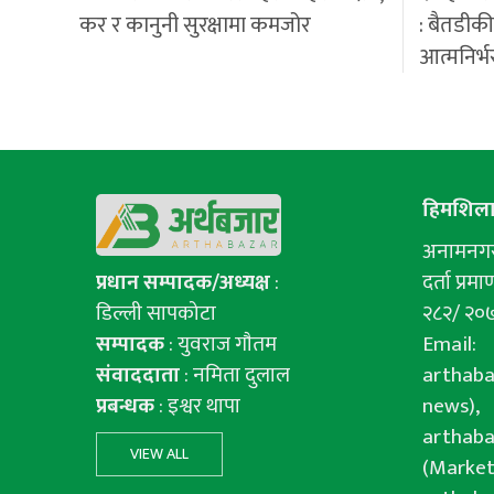
कर र कानुनी सुरक्षामा कमजोर
: बैतडीक
आत्मनिर्भ
हिमशिला 
अनामनगर-
प्रधान सम्पादक/अध्यक्ष
:
दर्ता प्रमाण
डिल्ली सापकोटा
२८२/ २०
सम्पादक
: युवराज गाैतम
Email:
संवाददाता
: नमिता दुलाल
arthab
प्रबन्धक
: इश्वर थापा
news),
arthab
VIEW ALL
(Market