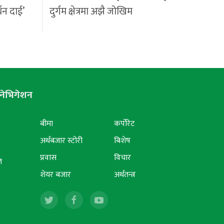
्धन दाई’
दुर्गम क्षेत्रमा अझै जोखिम
नेभिगेशन
बीमा
कर्पोरेट
अर्थबजार स्टोरी
बिशेष
प्रवास
विचार
ि
शेयर बजार
अर्थतन्त्र