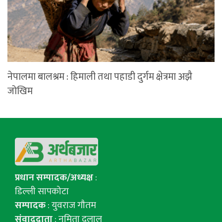
नेपालमा बालश्रम : हिमाली तथा पहाडी दुर्गम क्षेत्रमा अझै
जोखिम
प्रधान सम्पादक/अध्यक्ष
:
डिल्ली सापकोटा
सम्पादक
: युवराज गाैतम
संवाददाता
: नमिता दुलाल