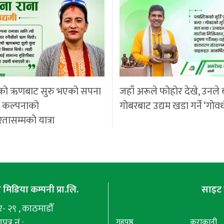
को ऋणबाट सुरु भएको सपना
जहाँ अरूले फोहोर देखे, उनले 
ी कल्पनाको
गोबरबाट उद्यम खडा गर्ने ‘गोवर
रतासम्मको यात्रा
मिडिया कम्पनी प्रा.लि.
साइट 
 २९ , काठमाडौँ
पत्र नं :
गृहपृष्ठ
कुराकानी