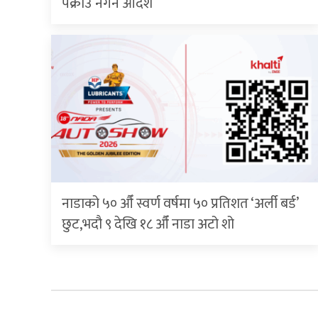
पक्राउ नगर्न आदेश
नाडाको ५० औँ स्वर्ण वर्षमा ५० प्रतिशत ‘अर्ली बर्ड’
छुट,भदौ ९ देखि १८ औँ नाडा अटो शो