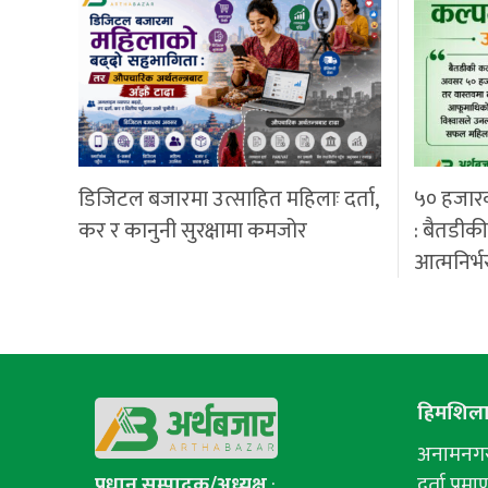
डिजिटल बजारमा उत्साहित महिलाः दर्ता,
५० हजार
कर र कानुनी सुरक्षामा कमजोर
: बैतडीक
आत्मनिर्भ
हिमशिला 
अनामनगर-
प्रधान सम्पादक/अध्यक्ष
:
दर्ता प्रमाण