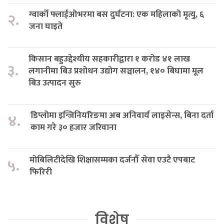
ग्वार्को फ्लाईओभरमा बस दुर्घटना: एक महिलाको मृत्यु, ६
२.
जना घाइते
किसान बहुउद्देश्यीय सहकारीद्वारा १ करोड ४१ लाख
३.
लगानीमा बिउ प्रशोधन उद्योग सञ्चालन, १४० बिघामा मूल
बिउ उत्पादन सुरु
डिप्लोमा इन्जिनियरिङमा अब अनिवार्य लाइसेन्स, बिना दर्ता
४.
काम गरे ३० हजार जरिवाना
मोबिलिटीदेखि शिक्षासम्मका दर्जनौँ सेवा एउटै एपबाट
५.
फिरिरी
विशेष