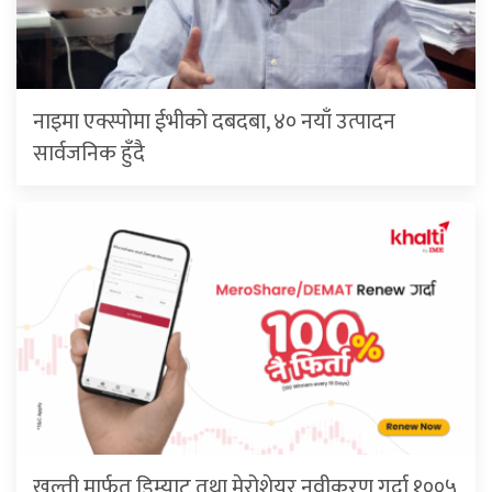
नाइमा एक्स्पोमा ईभीको दबदबा, ४० नयाँ उत्पादन
सार्वजनिक हुँदै
खल्ती मार्फत डिम्याट तथा मेरोशेयर नवीकरण गर्दा १००५