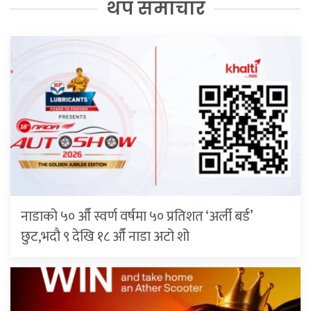
थप समाचार
नाडाको ५० औँ स्वर्ण वर्षमा ५० प्रतिशत ‘अर्ली बर्ड’
छुट,भदौ ९ देखि १८ औँ नाडा अटो शो