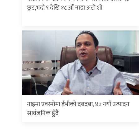
छुट,भदौ ९ देखि १८ औँ नाडा अटो शो
नाइमा एक्स्पोमा ईभीको दबदबा, ४० नयाँ उत्पादन
सार्वजनिक हुँदै