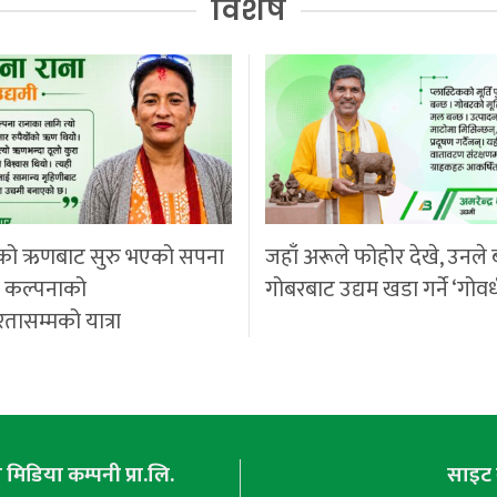
विशेष
को ऋणबाट सुरु भएको सपना
जहाँ अरूले फोहोर देखे, उनले 
ी कल्पनाको
गोबरबाट उद्यम खडा गर्ने ‘गोवर
रतासम्मको यात्रा
मिडिया कम्पनी प्रा.लि.
साइट 