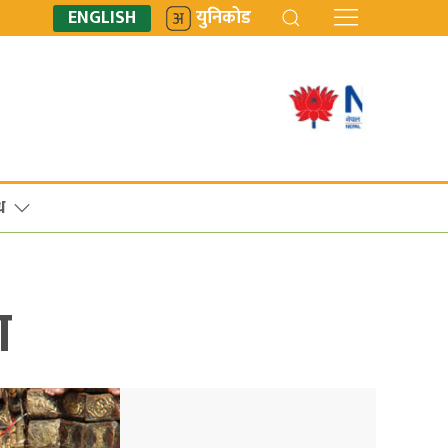
ENGLISH
युनिकोड
ध
ा