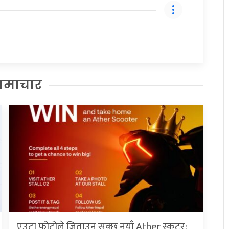
समाचार
एउटा फोटोले जिताउन सक्छ नयाँ Ather स्कुटर: