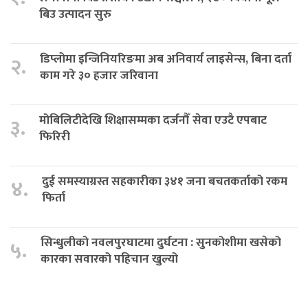
बिउ उत्पादन सुरु
डिप्लोमा इन्जिनियरिङमा अब अनिवार्य लाइसेन्स, बिना दर्ता
२.
काम गरे ३० हजार जरिवाना
मोबिलिटीदेखि शिक्षासम्मका दर्जनौँ सेवा एउटै एपबाट
३.
फिरिरी
दुई समस्याग्रस्त सहकारीका ३४१ जना बचतकर्ताको रकम
४.
फिर्ता
सिन्धुलीको नवलपुरघाटमा दुर्घटना : सुनकोशीमा खसेको
५.
कारका सवारको पहिचान खुल्यो