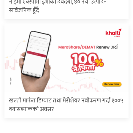
नाइमा एक्स्पोमा ईभीको दबदबा, ४० नयाँ उत्पादन
सार्वजनिक हुँदै
खल्ती मार्फत डिम्याट तथा मेरोशेयर नवीकरण गर्दा १००५
क्यासब्याकको अवसर