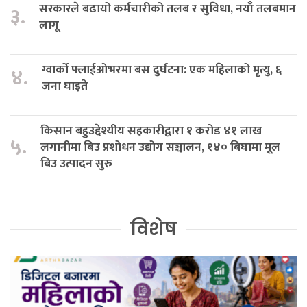
सरकारले बढायो कर्मचारीको तलब र सुविधा, नयाँ तलबमान
३.
लागू
ग्वार्को फ्लाईओभरमा बस दुर्घटना: एक महिलाको मृत्यु, ६
४.
जना घाइते
किसान बहुउद्देश्यीय सहकारीद्वारा १ करोड ४१ लाख
५.
लगानीमा बिउ प्रशोधन उद्योग सञ्चालन, १४० बिघामा मूल
बिउ उत्पादन सुरु
विशेष