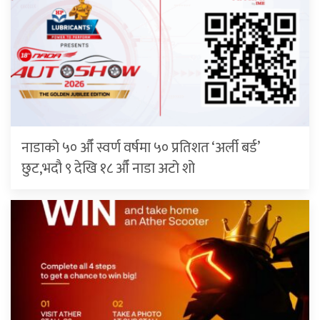
नाडाको ५० औँ स्वर्ण वर्षमा ५० प्रतिशत ‘अर्ली बर्ड’
छुट,भदौ ९ देखि १८ औँ नाडा अटो शो