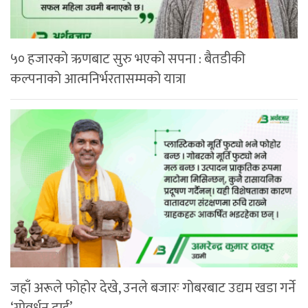
५० हजारको ऋणबाट सुरु भएको सपना : बैतडीकी
कल्पनाको आत्मनिर्भरतासम्मको यात्रा
जहाँ अरूले फोहोर देखे, उनले बजारः गोबरबाट उद्यम खडा गर्ने
‘गोवर्धन दाई’