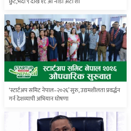
छुट,भदौ ९ देखि १८ औँ नाडा अटो शो
‘स्टार्टअप समिट नेपाल–२०२६’ सुरु, उद्यमशीलता प्रवर्द्धन
गर्न देशव्यापी अभियान घोषणा