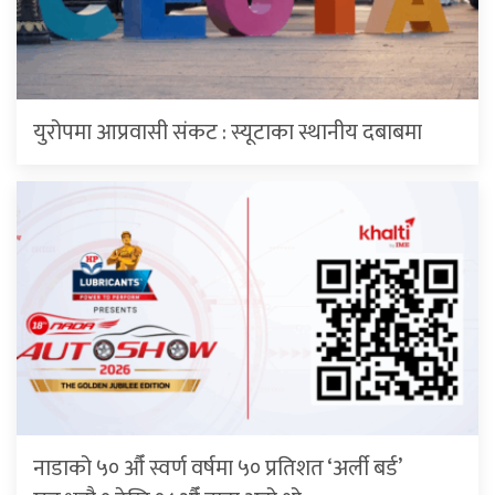
युरोपमा आप्रवासी संकट : स्यूटाका स्थानीय दबाबमा
नाडाको ५० औँ स्वर्ण वर्षमा ५० प्रतिशत ‘अर्ली बर्ड’