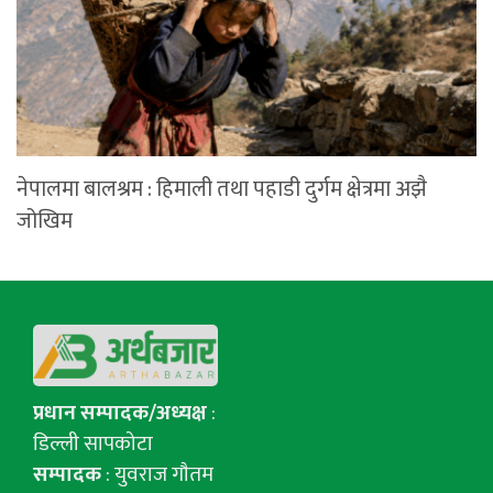
नेपालमा बालश्रम : हिमाली तथा पहाडी दुर्गम क्षेत्रमा अझै
जोखिम
प्रधान सम्पादक/अध्यक्ष
:
डिल्ली सापकोटा
सम्पादक
: युवराज गाैतम