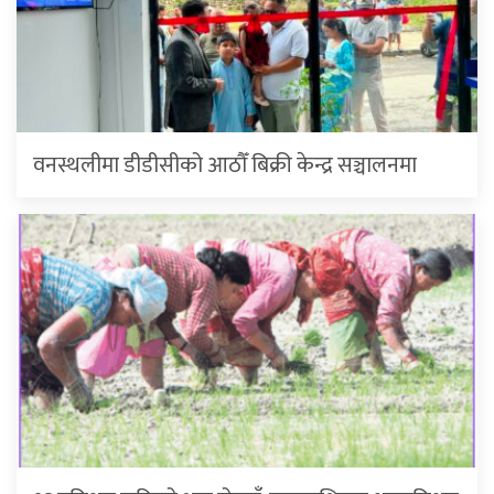
वनस्थलीमा डीडीसीको आठौँ बिक्री केन्द्र सञ्चालनमा