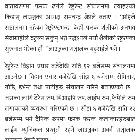
वातावरणमा फरक ढगंले रेष्टुरेन्ट संचालनमा ल्याइएको
किंङस् लाउञ्जका अध्यक्ष रामचन्द्र श्रेष्ठले बताए । ‘अहिले
सञ्चालनमा रहेका रेष्टुरेण्टभन्दा केही फरक शैलीको अनुभव
सेवाग्राहीले बटुल्न सकुन् भन्ने उद्धेश्यले नयाँ शैलीको रेष्टुरेण्को
सुरुवात गरेका हौं ।’ लाउञ्जका सञ्चालक भट्टराईले भने ।
रेष्टुरेन्ट विहान एघार बजेदेखि राति १२ बजेसम्म संचालनमा
आउनेछ । विहान एघार बजेदेखि साँझ ६ बजेसम्म सेमिनार,
गोष्ठि, इभेन्ट तथा पार्टीहरु संचालन गरिने बताइएको छ ।
जसका लागि टेरेस रुम, भिआइपि रुप, लाईभ रुम, फेमेलि रुम
लगायतको व्यवस्था गरिएको छ । साँझ ६ बजेदेखि राति १२
बजेसम्म भने दैनिक रुपमा फरक फरक कलाकारहरुबाट
लाईभ म्युजिकल प्रस्तुती रहने लाउञ्जका अर्का सञ्चालक