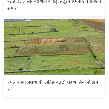
९६ प्रतिशत सकियो धान रोपाइँ, सुदूरपश्चिममा शतप्रतिशत
सम्पन्न
उपत्यकामा जथाभावी प्लटिङ बढ्दो, घर भासिने जोखिम
उच्च