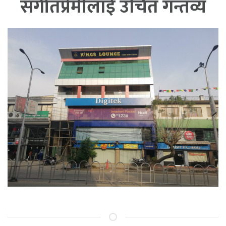
संगीतप्रेमीलाई उचित गन्तव्य