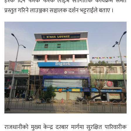
हरेक दिन फरक फरक लाईभ सांगितिक कार्यक्रम समेत
प्रस्तुत गरिने लाउञ्जका सञ्चालक दर्शन भट्टराईले बताए ।
राजधानीको मुख्य केन्द्र दरबार मार्गमा सुरक्षित पारिवारीक