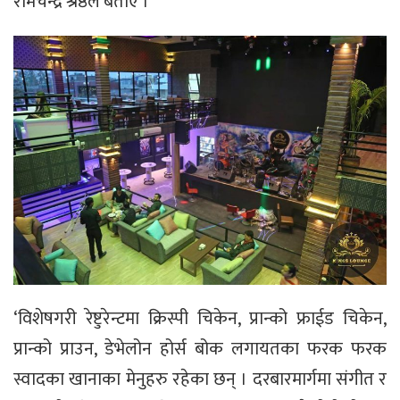
रामचन्द्र श्रेष्ठले बताए ।
‘विशेषगरी रेष्टुरेन्टमा क्रिस्पी चिकेन, प्रान्को फ्राईड चिकेन,
प्रान्को प्राउन, डेभेलोन होर्स बोक लगायतका फरक फरक
स्वादका खानाका मेनुहरु रहेका छन् । दरबारमार्गमा संगीत र