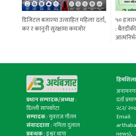
डिजिटल बजारमा उत्साहित महिलाः दर्ता,
५० हजार
कर र कानुनी सुरक्षामा कमजोर
: बैतडीक
आत्मनिर्भ
हिमशिला 
अनामनगर-
प्रधान सम्पादक/अध्यक्ष
:
दर्ता प्रमाण
डिल्ली सापकोटा
२८२/ २०
सम्पादक
: युवराज गाैतम
Email:
संवाददाता
: नमिता दुलाल
arthab
प्रबन्धक
: इश्वर थापा
news),