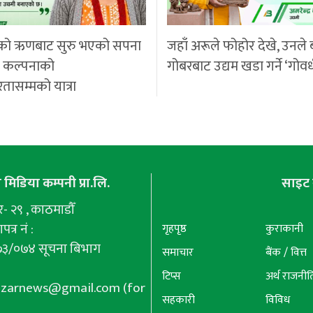
को ऋणबाट सुरु भएको सपना
जहाँ अरूले फोहोर देखे, उनले 
ी कल्पनाको
गोबरबाट उद्यम खडा गर्ने ‘गोवर
रतासम्मको यात्रा
मिडिया कम्पनी प्रा.लि.
साइट 
 २९ , काठमाडौँ
पत्र नं :
गृहपृष्ठ
कुराकानी
७३/०७४ सूचना बिभाग
समाचार
बैंक / वित्त
टिप्स
अर्थ राजनीत
azarnews@gmail.com
(for
सहकारी
विविध