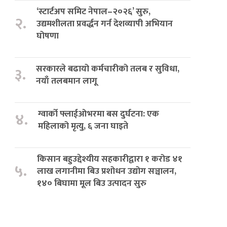
‘स्टार्टअप समिट नेपाल–२०२६’ सुरु,
२.
उद्यमशीलता प्रवर्द्धन गर्न देशव्यापी अभियान
घोषणा
सरकारले बढायो कर्मचारीको तलब र सुविधा,
३.
नयाँ तलबमान लागू
ग्वार्को फ्लाईओभरमा बस दुर्घटना: एक
४.
महिलाको मृत्यु, ६ जना घाइते
किसान बहुउद्देश्यीय सहकारीद्वारा १ करोड ४१
५.
लाख लगानीमा बिउ प्रशोधन उद्योग सञ्चालन,
१४० बिघामा मूल बिउ उत्पादन सुरु