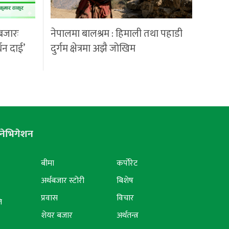
बजारः
नेपालमा बालश्रम : हिमाली तथा पहाडी
्धन दाई’
दुर्गम क्षेत्रमा अझै जोखिम
नेभिगेशन
बीमा
कर्पोरेट
अर्थबजार स्टोरी
बिशेष
प्रवास
विचार
ि
शेयर बजार
अर्थतन्त्र