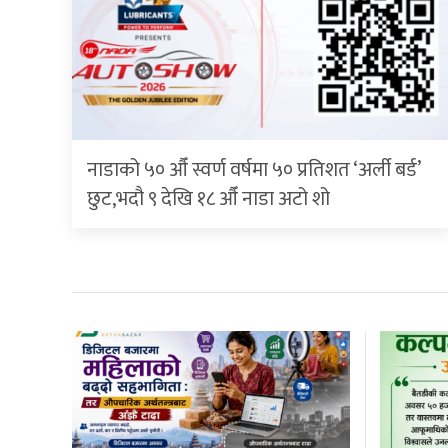
नाडाको ५० औँ स्वर्ण वर्षमा ५० प्रतिशत ‘अर्ली बर्ड’
छुट,भदौ ९ देखि १८ औँ नाडा अटो शो