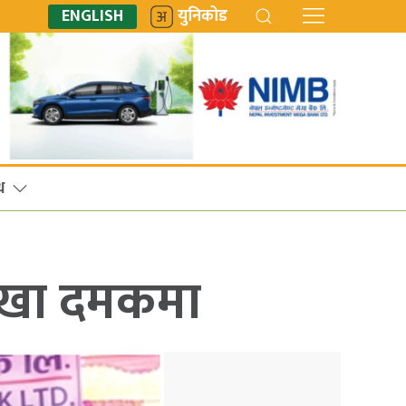
ENGLISH
युनिकोड
ध
ाखा दमकमा