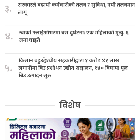
सरकारले बढायो कर्मचारीको तलब र सुविधा, नयाँ तलबमान
३.
लागू
ग्वार्को फ्लाईओभरमा बस दुर्घटना: एक महिलाको मृत्यु, ६
४.
जना घाइते
किसान बहुउद्देश्यीय सहकारीद्वारा १ करोड ४१ लाख
५.
लगानीमा बिउ प्रशोधन उद्योग सञ्चालन, १४० बिघामा मूल
बिउ उत्पादन सुरु
विशेष