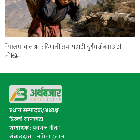
नेपालमा बालश्रम : हिमाली तथा पहाडी दुर्गम क्षेत्रमा अझै
जोखिम
प्रधान सम्पादक/अध्यक्ष
:
डिल्ली सापकोटा
सम्पादक
: युवराज गाैतम
संवाददाता
: नमिता दुलाल