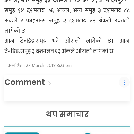
अंकले, बैँक समुह ३३ दशमलव २७ अंकले, उतपादनमुलक
समुह १४ दशमलव ७६ अंकले, अन्य समुह ३ दशमलव ८८
अंकले र फाइनान्स समुह २ दशमलव ४३ अंकले उकालो
लागेको छ ।
आज टे«डिड.समुह भने ओरालो लागेको छ। आज
टे«डिड.समुह ३ दशमलव १३ अंकले ओरालो लागेको छ।
प्रकाशित : 27 March, 2018 3:23 pm
Comment
थप समाचार