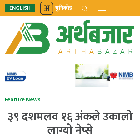
ENGLISH
युनिकोड
Feature News
३९ दशमलव १६ अंकले उकालो
लाग्यो नेप्से