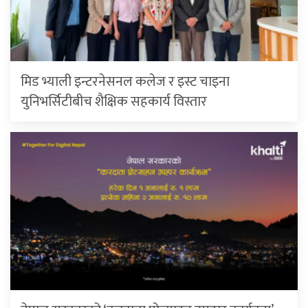
मिड भ्याली इन्टरनेसनल कलेज र इस्ट चाइना
युनिभर्सिटीबीच शैक्षिक सहकार्य विस्तार