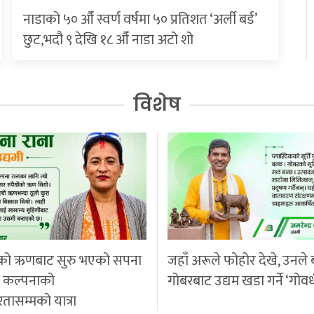
नाडाको ५० औँ स्वर्ण वर्षमा ५० प्रतिशत ‘अर्ली बर्ड’
छुट,भदौ ९ देखि १८ औँ नाडा अटो शो
विशेष
को ऋणबाट सुरु भएको सपना
जहाँ अरूले फोहोर देखे, उनले 
ी कल्पनाको
गोबरबाट उद्यम खडा गर्ने ‘गोवर
रतासम्मको यात्रा