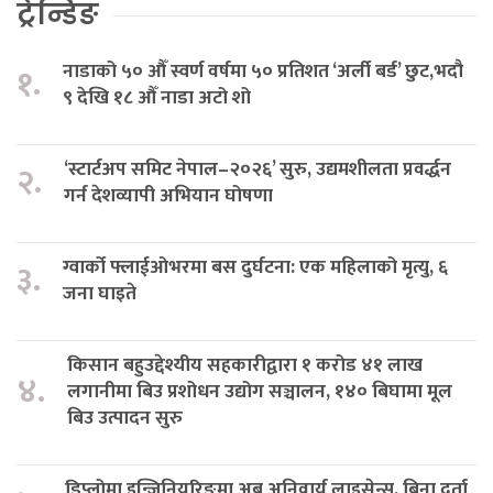
ट्रेन्डिङ
नाडाको ५० औँ स्वर्ण वर्षमा ५० प्रतिशत ‘अर्ली बर्ड’ छुट,भदौ
१.
९ देखि १८ औँ नाडा अटो शो
‘स्टार्टअप समिट नेपाल–२०२६’ सुरु, उद्यमशीलता प्रवर्द्धन
२.
गर्न देशव्यापी अभियान घोषणा
ग्वार्को फ्लाईओभरमा बस दुर्घटना: एक महिलाको मृत्यु, ६
३.
जना घाइते
किसान बहुउद्देश्यीय सहकारीद्वारा १ करोड ४१ लाख
४.
लगानीमा बिउ प्रशोधन उद्योग सञ्चालन, १४० बिघामा मूल
बिउ उत्पादन सुरु
डिप्लोमा इन्जिनियरिङमा अब अनिवार्य लाइसेन्स, बिना दर्ता