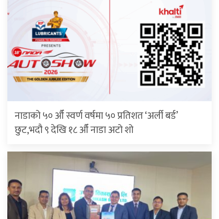
नाडाको ५० औँ स्वर्ण वर्षमा ५० प्रतिशत ‘अर्ली बर्ड’
छुट,भदौ ९ देखि १८ औँ नाडा अटो शो