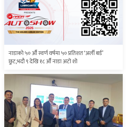
नाडाको ५० औँ स्वर्ण वर्षमा ५० प्रतिशत ‘अर्ली बर्ड’
छुट,भदौ ९ देखि १८ औँ नाडा अटो शो