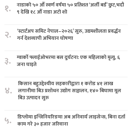
नाडाको ५० औँ स्वर्ण वर्षमा ५० प्रतिशत ‘अर्ली बर्ड’ छुट,भदौ
१.
९ देखि १८ औँ नाडा अटो शो
‘स्टार्टअप समिट नेपाल–२०२६’ सुरु, उद्यमशीलता प्रवर्द्धन
२.
गर्न देशव्यापी अभियान घोषणा
ग्वार्को फ्लाईओभरमा बस दुर्घटना: एक महिलाको मृत्यु, ६
३.
जना घाइते
किसान बहुउद्देश्यीय सहकारीद्वारा १ करोड ४१ लाख
४.
लगानीमा बिउ प्रशोधन उद्योग सञ्चालन, १४० बिघामा मूल
बिउ उत्पादन सुरु
डिप्लोमा इन्जिनियरिङमा अब अनिवार्य लाइसेन्स, बिना दर्ता
५.
काम गरे ३० हजार जरिवाना