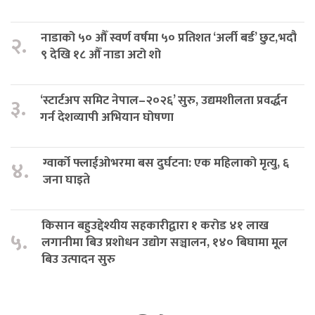
नाडाको ५० औँ स्वर्ण वर्षमा ५० प्रतिशत ‘अर्ली बर्ड’ छुट,भदौ
२.
९ देखि १८ औँ नाडा अटो शो
‘स्टार्टअप समिट नेपाल–२०२६’ सुरु, उद्यमशीलता प्रवर्द्धन
३.
गर्न देशव्यापी अभियान घोषणा
ग्वार्को फ्लाईओभरमा बस दुर्घटना: एक महिलाको मृत्यु, ६
४.
जना घाइते
किसान बहुउद्देश्यीय सहकारीद्वारा १ करोड ४१ लाख
५.
लगानीमा बिउ प्रशोधन उद्योग सञ्चालन, १४० बिघामा मूल
बिउ उत्पादन सुरु