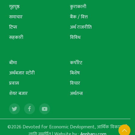
गृहपृष्ठ
कुराकानी
समाचार
बैंक / वित्त
टिप्स
अर्थ राजनीति
सहकारी
विविध
बीमा
कर्पोरेट
अर्थबजार स्टोरी
बिशेष
प्रवास
विचार
शेयर बजार
अर्थतन्त्र
©2026 Devoted for Economic Devlopment, आर्थिक विकासको
लागि समर्पित | Website by :
Appharu.com