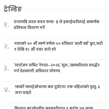
ट्रेन्डिङ
एनएमबि सरल बचत फण्ड- इ ले इकाईधनीलाई आकर्षक
१.
प्रतिफल वितरण गर्ने
नाडाको ५० औँ स्वर्ण वर्षमा ५० प्रतिशत ‘अर्ली बर्ड’ छुट,भदौ
२.
९ देखि १८ औँ नाडा अटो शो
‘स्टार्टअप समिट नेपाल–२०२६’ सुरु, उद्यमशीलता प्रवर्द्धन
३.
गर्न देशव्यापी अभियान घोषणा
ग्वार्को फ्लाईओभरमा बस दुर्घटना: एक महिलाको मृत्यु, ६
४.
जना घाइते
किसान बहुउद्देश्यीय सहकारीद्वारा १ करोड ४१ लाख