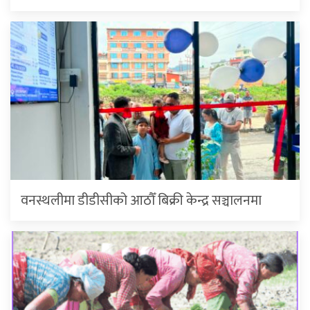
वनस्थलीमा डीडीसीको आठौँ बिक्री केन्द्र सञ्चालनमा