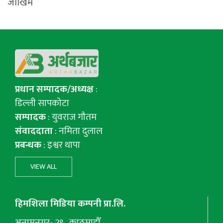
जोखिम
प्रधान सम्पादक/अध्यक्ष
:
डिल्ली सापकोटा
सम्पादक
: युवराज गाैतम
संवाददाता
: नमिता दुलाल
प्रबन्धक
: इश्वर थापा
VIEW ALL
हिमशिला मिडिया कम्पनी प्रा.लि.
अनामनगर- २९ , काठमाडौँ