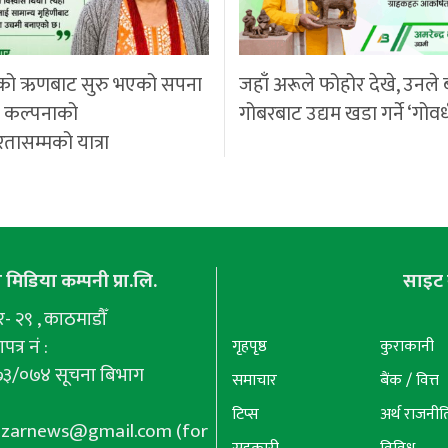
को ऋणबाट सुरु भएको सपना
जहाँ अरूले फोहोर देखे, उनले 
ी कल्पनाको
गोबरबाट उद्यम खडा गर्ने ‘गोवर
रतासम्मको यात्रा
मिडिया कम्पनी प्रा.लि.
साइट 
 २९ , काठमाडौँ
पत्र नं :
गृहपृष्ठ
कुराकानी
७३/०७४ सूचना बिभाग
समाचार
बैंक / वित्त
टिप्स
अर्थ राजनीत
azarnews@gmail.com
(for