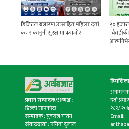
डिजिटल बजारमा उत्साहित महिलाः दर्ता,
५० हजार
कर र कानुनी सुरक्षामा कमजोर
: बैतडीक
आत्मनिर्भ
हिमशिला 
अनामनगर-
प्रधान सम्पादक/अध्यक्ष
:
दर्ता प्रमाण
डिल्ली सापकोटा
२८२/ २०
सम्पादक
: युवराज गाैतम
Email:
संवाददाता
: नमिता दुलाल
arthab