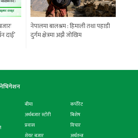
बजारः
नेपालमा बालश्रम : हिमाली तथा पहाडी
्धन दाई’
दुर्गम क्षेत्रमा अझै जोखिम
नेभिगेशन
बीमा
कर्पोरेट
अर्थबजार स्टोरी
बिशेष
प्रवास
विचार
ि
शेयर बजार
अर्थतन्त्र