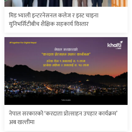
मिड भ्याली इन्टरनेसनल कलेज र इस्ट चाइना
युनिभर्सिटीबीच शैक्षिक सहकार्य विस्तार
नेपाल सरकारको ‘करदाता प्रोत्साहन उपहार कार्यक्रम’
अब खल्तीमा