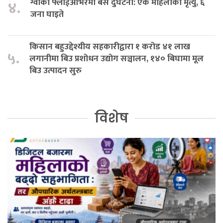
ग्वार्को फ्लाईओभरमा बस दुर्घटना: एक महिलाको मृत्यु, ६
४.
जना घाइते
किसान बहुउद्देश्यीय सहकारीद्वारा १ करोड ४१ लाख
५.
लगानीमा बिउ प्रशोधन उद्योग सञ्चालन, १४० बिघामा मूल
बिउ उत्पादन सुरु
विशेष