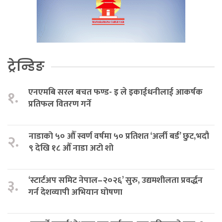
ट्रेन्डिङ
एनएमबि सरल बचत फण्ड- इ ले इकाईधनीलाई आकर्षक
१.
प्रतिफल वितरण गर्ने
नाडाको ५० औँ स्वर्ण वर्षमा ५० प्रतिशत ‘अर्ली बर्ड’ छुट,भदौ
२.
९ देखि १८ औँ नाडा अटो शो
‘स्टार्टअप समिट नेपाल–२०२६’ सुरु, उद्यमशीलता प्रवर्द्धन
३.
गर्न देशव्यापी अभियान घोषणा