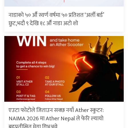
नाडाको ५० औँ स्वर्ण वर्षमा ५० प्रतिशत ‘अर्ली बर्ड’
छुट,भदौ ९ देखि १८ औँ नाडा अटो शो
एउटा फोटोले जिताउन सक्छ नयाँ Ather स्कुटर:
NAIMA 2026 मा Ather Nepal ले फेरि ल्यायो
बहुप्रतीक्षित मेगा गिभअवे