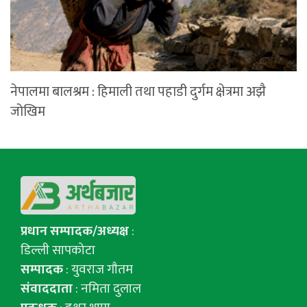
नेपालमा बालश्रम : हिमाली तथा पहाडी दुर्गम क्षेत्रमा अझै
जोखिम
प्रधान सम्पादक/अध्यक्ष
:
डिल्ली सापकोटा
सम्पादक
: युवराज गाैतम
संवाददाता
: नमिता दुलाल