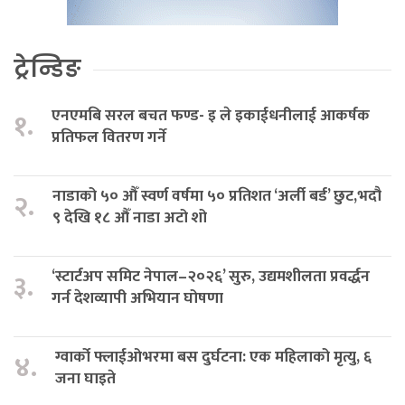
ट्रेन्डिङ
एनएमबि सरल बचत फण्ड- इ ले इकाईधनीलाई आकर्षक
१.
प्रतिफल वितरण गर्ने
नाडाको ५० औँ स्वर्ण वर्षमा ५० प्रतिशत ‘अर्ली बर्ड’ छुट,भदौ
२.
९ देखि १८ औँ नाडा अटो शो
‘स्टार्टअप समिट नेपाल–२०२६’ सुरु, उद्यमशीलता प्रवर्द्धन
३.
गर्न देशव्यापी अभियान घोषणा
ग्वार्को फ्लाईओभरमा बस दुर्घटना: एक महिलाको मृत्यु, ६
४.
जना घाइते