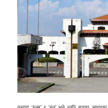
प्रस्ताव ‘हुन्छ’ र ‘हुन्न’ भन्ने ध्वनि मतका आध