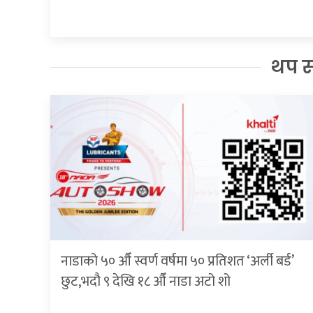
थप 
नाडाको ५० औँ स्वर्ण वर्षमा ५० प्रतिशत ‘अर्ली बर्ड’
छुट,भदौ ९ देखि १८ औँ नाडा अटो शो