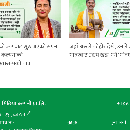
को ऋणबाट सुरु भएको सपना
जहाँ अरूले फोहोर देखे, उनले 
ी कल्पनाको
गोबरबाट उद्यम खडा गर्ने ‘गोवर
रतासम्मको यात्रा
मिडिया कम्पनी प्रा.लि.
साइट 
 २९ , काठमाडौँ
पत्र नं :
गृहपृष्ठ
कुराकानी