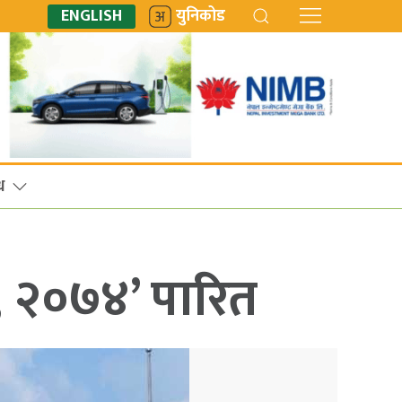
ENGLISH
युनिकोड
ध
, २०७४’ पारित