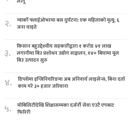
लागू
ग्वार्को फ्लाईओभरमा बस दुर्घटना: एक महिलाको मृत्यु, ६
२.
जना घाइते
किसान बहुउद्देश्यीय सहकारीद्वारा १ करोड ४१ लाख
३.
लगानीमा बिउ प्रशोधन उद्योग सञ्चालन, १४० बिघामा मूल
बिउ उत्पादन सुरु
डिप्लोमा इन्जिनियरिङमा अब अनिवार्य लाइसेन्स, बिना दर्ता
४.
काम गरे ३० हजार जरिवाना
मोबिलिटीदेखि शिक्षासम्मका दर्जनौँ सेवा एउटै एपबाट
५.
फिरिरी