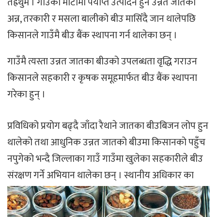
तेह्रथुम । गाउँको माटोमा पर्याप्त उत्पादन हुने उन्नत जातका
अन्न, तरकारी र मसला बालीको बीउ मासिँदै जान थालेपछि
किसानले गाउँमै बीउ बैंक स्थापना गर्न थालेका छन् ।
गाउँमै त्यस्ता उन्नत जातका बीउको उपलब्धता वृद्धि गराउन
किसानले सहकारी र कृषक समूहमार्फत बीउ बैंक स्थापना
गरेका हुन् ।
प्रविधिको प्रयोग बढ्दै जाँदा रैथाने जातका बीउबिजन लोप हुन
थालेको तथा आधुनिक उन्नत जातको बीउमा किसानको पहुँच
नपुगेको भन्दै जिल्लाका गाउँ गाउँमा खुलेका सहकारीले बीउ
संरक्षण गर्ने अभियान थालेका छन् । स्थानीय अधिकार का