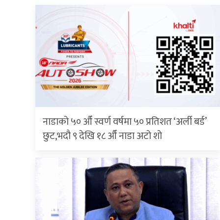
नाडाको ५० औँ स्वर्ण वर्षमा ५० प्रतिशत ‘अर्ली बर्ड’
छुट,भदौ ९ देखि १८ औँ नाडा अटो शो