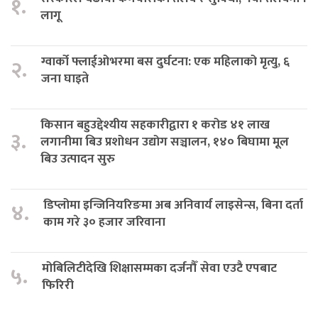
१.
लागू
ग्वार्को फ्लाईओभरमा बस दुर्घटना: एक महिलाको मृत्यु, ६
२.
जना घाइते
किसान बहुउद्देश्यीय सहकारीद्वारा १ करोड ४१ लाख
३.
लगानीमा बिउ प्रशोधन उद्योग सञ्चालन, १४० बिघामा मूल
बिउ उत्पादन सुरु
डिप्लोमा इन्जिनियरिङमा अब अनिवार्य लाइसेन्स, बिना दर्ता
४.
काम गरे ३० हजार जरिवाना
मोबिलिटीदेखि शिक्षासम्मका दर्जनौँ सेवा एउटै एपबाट
५.
फिरिरी