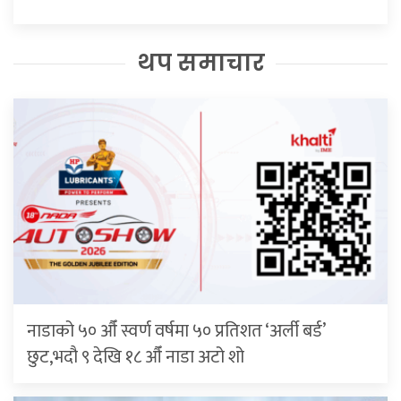
थप समाचार
नाडाको ५० औँ स्वर्ण वर्षमा ५० प्रतिशत ‘अर्ली बर्ड’
छुट,भदौ ९ देखि १८ औँ नाडा अटो शो