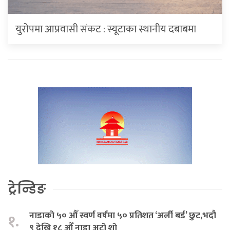
युरोपमा आप्रवासी संकट : स्यूटाका स्थानीय दबाबमा
ट्रेन्डिङ
नाडाको ५० औँ स्वर्ण वर्षमा ५० प्रतिशत ‘अर्ली बर्ड’ छुट,भदौ
१.
९ देखि १८ औँ नाडा अटो शो