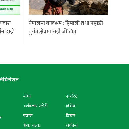
बजारः
नेपालमा बालश्रम : हिमाली तथा पहाडी
्धन दाई’
दुर्गम क्षेत्रमा अझै जोखिम
नेभिगेशन
बीमा
कर्पोरेट
अर्थबजार स्टोरी
बिशेष
प्रवास
विचार
ि
शेयर बजार
अर्थतन्त्र