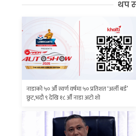
थप 
नाडाको ५० औँ स्वर्ण वर्षमा ५० प्रतिशत ‘अर्ली बर्ड’
छुट,भदौ ९ देखि १८ औँ नाडा अटो शो