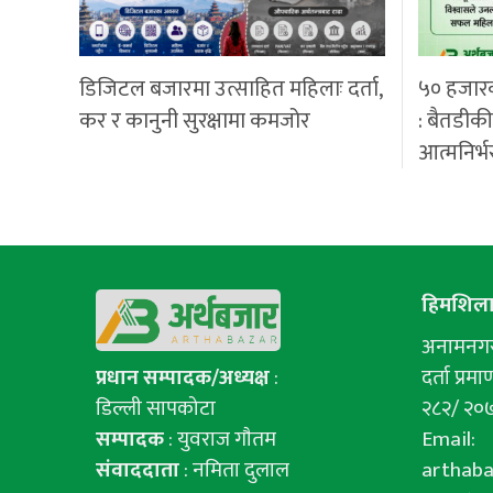
डिजिटल बजारमा उत्साहित महिलाः दर्ता,
५० हजार
कर र कानुनी सुरक्षामा कमजोर
: बैतडीक
आत्मनिर्भ
हिमशिला 
अनामनगर-
प्रधान सम्पादक/अध्यक्ष
:
दर्ता प्रमाण
डिल्ली सापकोटा
२८२/ २०
सम्पादक
: युवराज गाैतम
Email:
संवाददाता
: नमिता दुलाल
arthab