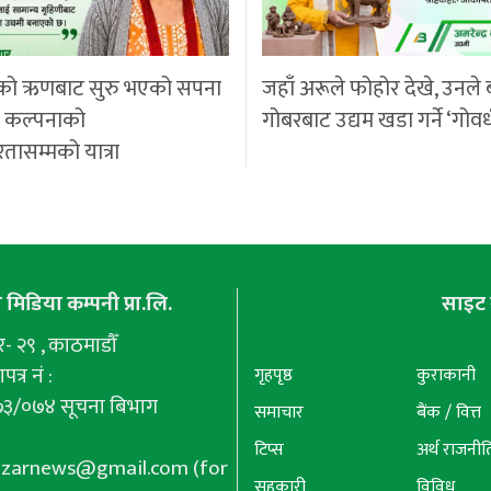
को ऋणबाट सुरु भएको सपना
जहाँ अरूले फोहोर देखे, उनले 
ी कल्पनाको
गोबरबाट उद्यम खडा गर्ने ‘गोवर
रतासम्मको यात्रा
मिडिया कम्पनी प्रा.लि.
साइट 
 २९ , काठमाडौँ
पत्र नं :
गृहपृष्ठ
कुराकानी
७३/०७४ सूचना बिभाग
समाचार
बैंक / वित्त
टिप्स
अर्थ राजनीत
azarnews@gmail.com
(for
सहकारी
विविध