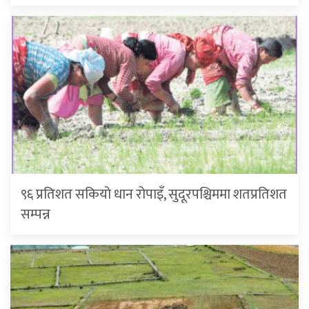
९६ प्रतिशत सकियो धान रोपाइँ, सुदूरपश्चिममा शतप्रतिशत
सम्पन्न