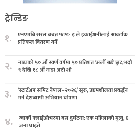
ट्रेन्डिङ
एनएमबि सरल बचत फण्ड- इ ले इकाईधनीलाई आकर्षक
१.
प्रतिफल वितरण गर्ने
नाडाको ५० औँ स्वर्ण वर्षमा ५० प्रतिशत ‘अर्ली बर्ड’ छुट,भदौ
२.
९ देखि १८ औँ नाडा अटो शो
‘स्टार्टअप समिट नेपाल–२०२६’ सुरु, उद्यमशीलता प्रवर्द्धन
३.
गर्न देशव्यापी अभियान घोषणा
ग्वार्को फ्लाईओभरमा बस दुर्घटना: एक महिलाको मृत्यु, ६
४.
जना घाइते