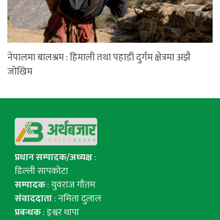
नेपालमा बालश्रम : हिमाली तथा पहाडी दुर्गम क्षेत्रमा अझै
जोखिम
प्रधान सम्पादक/अध्यक्ष
:
डिल्ली सापकोटा
सम्पादक
: युवराज गाैतम
संवाददाता
: नमिता दुलाल
प्रबन्धक
: इश्वर थापा