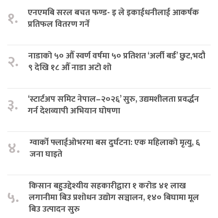
एनएमबि सरल बचत फण्ड- इ ले इकाईधनीलाई आकर्षक
१.
प्रतिफल वितरण गर्ने
नाडाको ५० औँ स्वर्ण वर्षमा ५० प्रतिशत ‘अर्ली बर्ड’ छुट,भदौ
२.
९ देखि १८ औँ नाडा अटो शो
‘स्टार्टअप समिट नेपाल–२०२६’ सुरु, उद्यमशीलता प्रवर्द्धन
३.
गर्न देशव्यापी अभियान घोषणा
ग्वार्को फ्लाईओभरमा बस दुर्घटना: एक महिलाको मृत्यु, ६
४.
जना घाइते
किसान बहुउद्देश्यीय सहकारीद्वारा १ करोड ४१ लाख
५.
लगानीमा बिउ प्रशोधन उद्योग सञ्चालन, १४० बिघामा मूल
बिउ उत्पादन सुरु