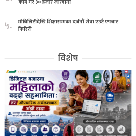
काम गरे ३० हजार जरिवाना
मोबिलिटीदेखि शिक्षासम्मका दर्जनौँ सेवा एउटै एपबाट
५.
फिरिरी
विशेष