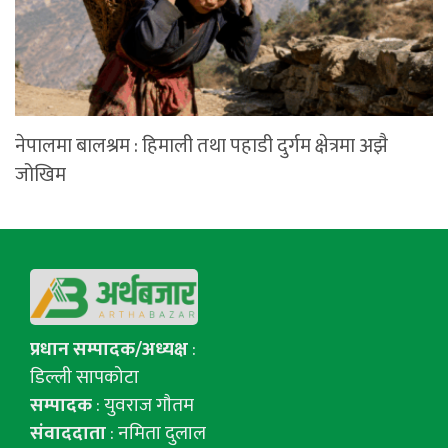
नेपालमा बालश्रम : हिमाली तथा पहाडी दुर्गम क्षेत्रमा अझै
जोखिम
प्रधान सम्पादक/अध्यक्ष
:
डिल्ली सापकोटा
सम्पादक
: युवराज गाैतम
संवाददाता
: नमिता दुलाल