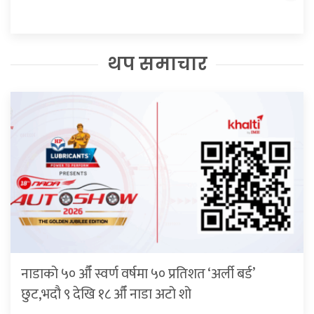
थप समाचार
नाडाको ५० औँ स्वर्ण वर्षमा ५० प्रतिशत ‘अर्ली बर्ड’
छुट,भदौ ९ देखि १८ औँ नाडा अटो शो