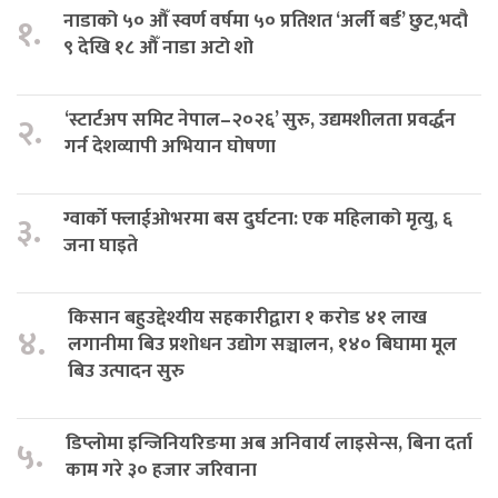
नाडाको ५० औँ स्वर्ण वर्षमा ५० प्रतिशत ‘अर्ली बर्ड’ छुट,भदौ
१.
९ देखि १८ औँ नाडा अटो शो
‘स्टार्टअप समिट नेपाल–२०२६’ सुरु, उद्यमशीलता प्रवर्द्धन
२.
गर्न देशव्यापी अभियान घोषणा
ग्वार्को फ्लाईओभरमा बस दुर्घटना: एक महिलाको मृत्यु, ६
३.
जना घाइते
किसान बहुउद्देश्यीय सहकारीद्वारा १ करोड ४१ लाख
४.
लगानीमा बिउ प्रशोधन उद्योग सञ्चालन, १४० बिघामा मूल
बिउ उत्पादन सुरु
डिप्लोमा इन्जिनियरिङमा अब अनिवार्य लाइसेन्स, बिना दर्ता
५.
काम गरे ३० हजार जरिवाना