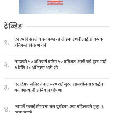
ट्रेन्डिङ
एनएमबि सरल बचत फण्ड- इ ले इकाईधनीलाई आकर्षक
१.
प्रतिफल वितरण गर्ने
नाडाको ५० औँ स्वर्ण वर्षमा ५० प्रतिशत ‘अर्ली बर्ड’ छुट,भदौ
२.
९ देखि १८ औँ नाडा अटो शो
‘स्टार्टअप समिट नेपाल–२०२६’ सुरु, उद्यमशीलता प्रवर्द्धन
३.
गर्न देशव्यापी अभियान घोषणा
ग्वार्को फ्लाईओभरमा बस दुर्घटना: एक महिलाको मृत्यु, ६
४.
जना घाइते