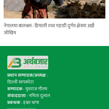
नेपालमा बालश्रम : हिमाली तथा पहाडी दुर्गम क्षेत्रमा अझै
जोखिम
प्रधान सम्पादक/अध्यक्ष
:
डिल्ली सापकोटा
सम्पादक
: युवराज गाैतम
संवाददाता
: नमिता दुलाल
प्रबन्धक
: इश्वर थापा