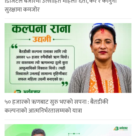
डिजिटल बजारमा उत्साहित महिलाः दर्ता, कर र कानुनी
सुरक्षामा कमजोर
५० हजारको ऋणबाट सुरु भएको सपना : बैतडीकी
कल्पनाको आत्मनिर्भरतासम्मको यात्रा