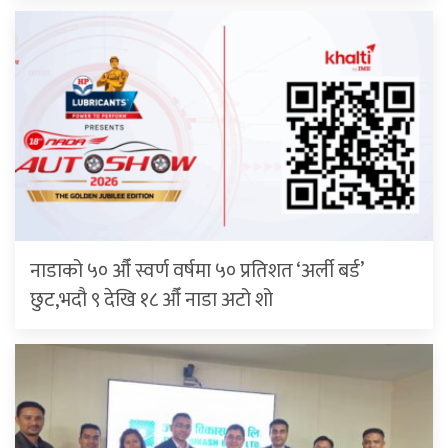
नाडाको ५० औँ स्वर्ण वर्षमा ५० प्रतिशत ‘अर्ली बर्ड’
छुट,भदौ ९ देखि १८ औँ नाडा अटो शो