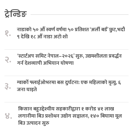
ट्रेन्डिङ
नाडाको ५० औँ स्वर्ण वर्षमा ५० प्रतिशत ‘अर्ली बर्ड’ छुट,भदौ
१.
९ देखि १८ औँ नाडा अटो शो
‘स्टार्टअप समिट नेपाल–२०२६’ सुरु, उद्यमशीलता प्रवर्द्धन
२.
गर्न देशव्यापी अभियान घोषणा
ग्वार्को फ्लाईओभरमा बस दुर्घटना: एक महिलाको मृत्यु, ६
३.
जना घाइते
किसान बहुउद्देश्यीय सहकारीद्वारा १ करोड ४१ लाख
४.
लगानीमा बिउ प्रशोधन उद्योग सञ्चालन, १४० बिघामा मूल
बिउ उत्पादन सुरु