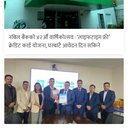
नबिल बैंकको ४२औँ वार्षिकोत्सव : ‘लाइफटाइम फ्री’
क्रेडिट कार्ड योजना, घरबाटै आवेदन दिन सकिने