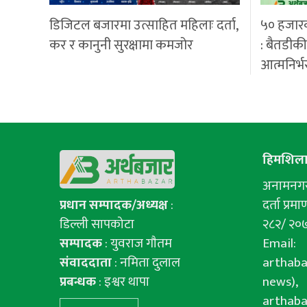
डिजिटल बजारमा उत्साहित महिलाः दर्ता,
५० हजार
कर र कानुनी सुरक्षामा कमजोर
: बैतडीक
आत्मनिर्भ
हिमशिला 
अनामनगर-
प्रधान सम्पादक/अध्यक्ष
:
दर्ता प्रमाण
डिल्ली सापकोटा
२८२/ २०
सम्पादक
: युवराज गाैतम
Email:
संवाददाता
: नमिता दुलाल
arthab
प्रबन्धक
: इश्वर थापा
news),
arthab