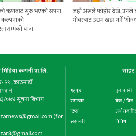
को ऋणबाट सुरु भएको सपना
जहाँ अरूले फोहोर देखे, उनले 
ी कल्पनाको
गोबरबाट उद्यम खडा गर्ने ‘गोवर
रतासम्मको यात्रा
मिडिया कम्पनी प्रा.लि.
साइट 
 २९ , काठमाडौँ
पत्र नं :
गृहपृष्ठ
कुराकानी
७३/०७४ सूचना बिभाग
समाचार
बैंक / वित्त
टिप्स
अर्थ राजनीत
azarnews@gmail.com
(for
सहकारी
विविध
azar8@gmail.com