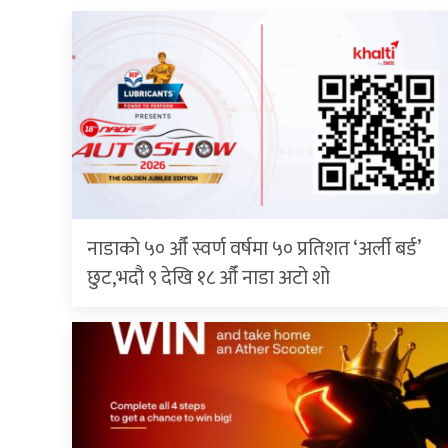
नाडाको ५० औँ स्वर्ण वर्षमा ५० प्रतिशत ‘अर्ली बर्ड’
छुट,भदौ ९ देखि १८ औँ नाडा अटो शो