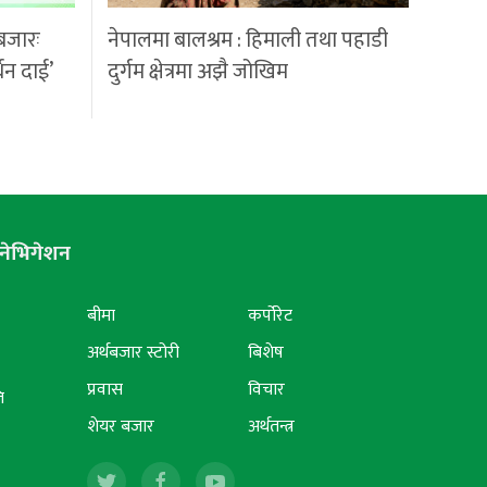
बजारः
नेपालमा बालश्रम : हिमाली तथा पहाडी
्धन दाई’
दुर्गम क्षेत्रमा अझै जोखिम
नेभिगेशन
बीमा
कर्पोरेट
अर्थबजार स्टोरी
बिशेष
प्रवास
विचार
ि
शेयर बजार
अर्थतन्त्र