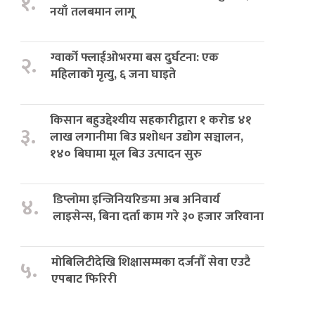
१.
नयाँ तलबमान लागू
ग्वार्को फ्लाईओभरमा बस दुर्घटना: एक
२.
महिलाको मृत्यु, ६ जना घाइते
किसान बहुउद्देश्यीय सहकारीद्वारा १ करोड ४१
३.
लाख लगानीमा बिउ प्रशोधन उद्योग सञ्चालन,
१४० बिघामा मूल बिउ उत्पादन सुरु
डिप्लोमा इन्जिनियरिङमा अब अनिवार्य
४.
लाइसेन्स, बिना दर्ता काम गरे ३० हजार जरिवाना
मोबिलिटीदेखि शिक्षासम्मका दर्जनौँ सेवा एउटै
५.
एपबाट फिरिरी