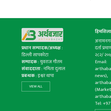
हिमशिला 
अनामनगर-
प्रधान सम्पादक/अध्यक्ष
:
दर्ता प्रमाण
डिल्ली सापकोटा
२८२/ २०
सम्पादक
: युवराज गाैतम
Email:
संवाददाता
: नमिता दुलाल
arthab
प्रबन्धक
: इश्वर थापा
news),
arthab
VIEW ALL
(Market
arthab
Tel: +9