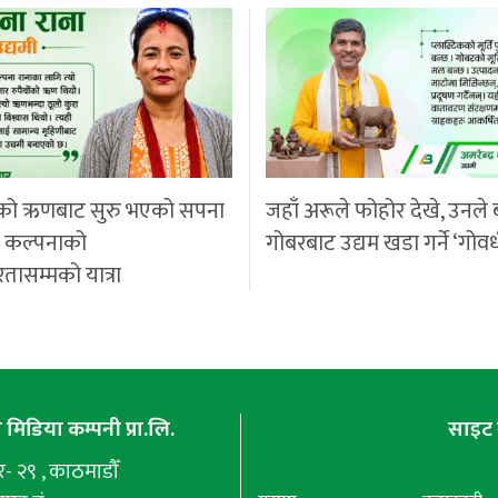
को ऋणबाट सुरु भएको सपना
जहाँ अरूले फोहोर देखे, उनले 
ी कल्पनाको
गोबरबाट उद्यम खडा गर्ने ‘गोवर
रतासम्मको यात्रा
मिडिया कम्पनी प्रा.लि.
साइट 
 २९ , काठमाडौँ