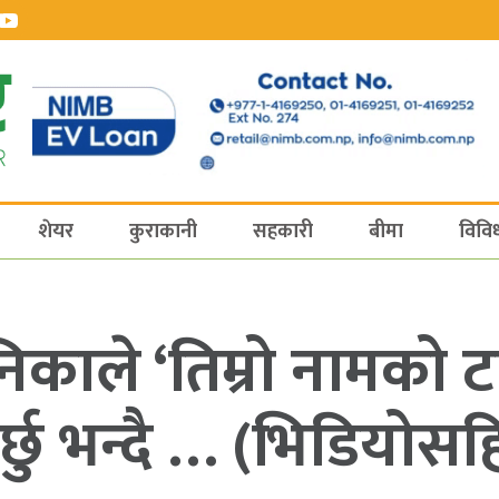
शेयर
कुराकानी
सहकारी
बीमा
विवि
काले ‘तिम्रो नामको टा
र्छु भन्दै … (भिडियोसह