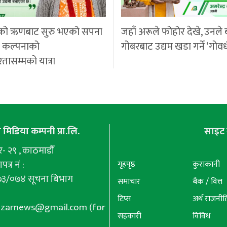
को ऋणबाट सुरु भएको सपना
जहाँ अरूले फोहोर देखे, उनले 
ी कल्पनाको
गोबरबाट उद्यम खडा गर्ने ‘गोवर
रतासम्मको यात्रा
मिडिया कम्पनी प्रा.लि.
साइट 
 २९ , काठमाडौँ
पत्र नं :
गृहपृष्ठ
कुराकानी
७३/०७४ सूचना बिभाग
समाचार
बैंक / वित्त
टिप्स
अर्थ राजनीत
azarnews@gmail.com
(for
सहकारी
विविध