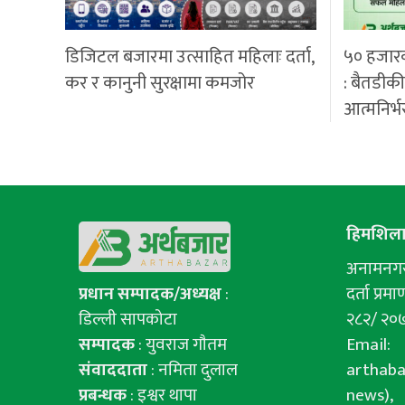
डिजिटल बजारमा उत्साहित महिलाः दर्ता,
५० हजार
कर र कानुनी सुरक्षामा कमजोर
: बैतडीक
आत्मनिर्भ
हिमशिला 
अनामनगर-
प्रधान सम्पादक/अध्यक्ष
:
दर्ता प्रमाण
डिल्ली सापकोटा
२८२/ २०
सम्पादक
: युवराज गाैतम
Email:
संवाददाता
: नमिता दुलाल
arthab
प्रबन्धक
: इश्वर थापा
news),