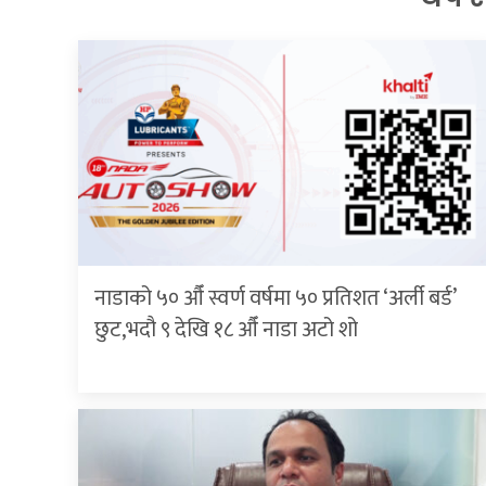
नाडाको ५० औँ स्वर्ण वर्षमा ५० प्रतिशत ‘अर्ली बर्ड’
छुट,भदौ ९ देखि १८ औँ नाडा अटो शो