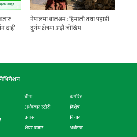
बजारः
नेपालमा बालश्रम : हिमाली तथा पहाडी
्धन दाई’
दुर्गम क्षेत्रमा अझै जोखिम
नेभिगेशन
बीमा
कर्पोरेट
अर्थबजार स्टोरी
बिशेष
प्रवास
विचार
ि
शेयर बजार
अर्थतन्त्र