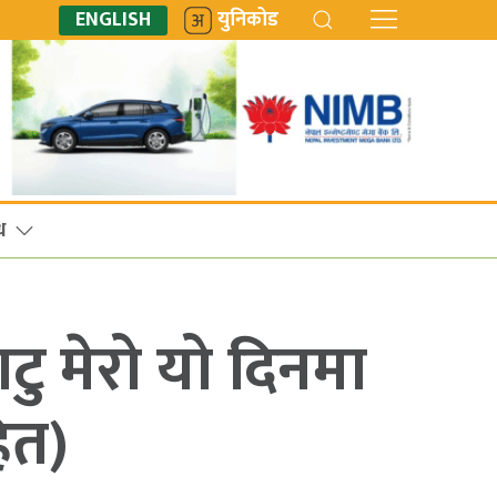
ENGLISH
युनिकोड
ध
टु मेरो यो दिनमा
ित)