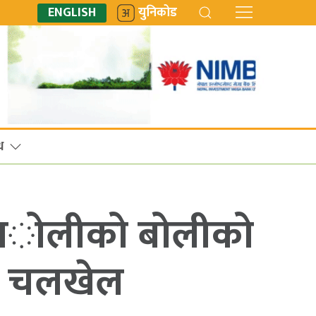
ENGLISH
युनिकोड
ध
,अोलीको बोलीको
को चलखेल