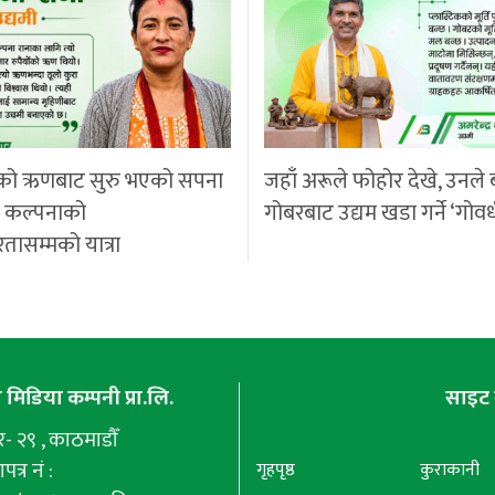
को ऋणबाट सुरु भएको सपना
जहाँ अरूले फोहोर देखे, उनले 
ी कल्पनाको
गोबरबाट उद्यम खडा गर्ने ‘गोवर
रतासम्मको यात्रा
मिडिया कम्पनी प्रा.लि.
साइट 
 २९ , काठमाडौँ
पत्र नं :
गृहपृष्ठ
कुराकानी