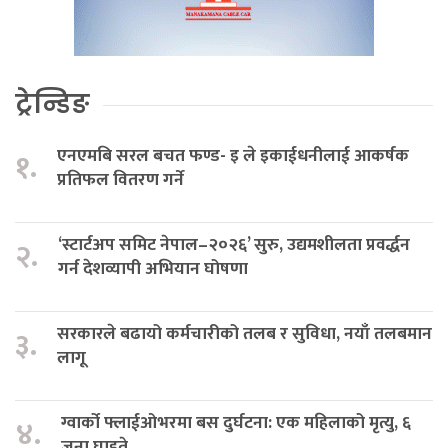
ट्रेन्डिङ
एनएमबि सरल बचत फण्ड- इ ले इकाईधनीलाई आकर्षक
१.
प्रतिफल वितरण गर्ने
‘स्टार्टअप समिट नेपाल–२०२६’ सुरु, उद्यमशीलता प्रवर्द्धन
२.
गर्न देशव्यापी अभियान घोषणा
सरकारले बढायो कर्मचारीको तलब र सुविधा, नयाँ तलबमान
३.
लागू
ग्वार्को फ्लाईओभरमा बस दुर्घटना: एक महिलाको मृत्यु, ६
४.
जना घाइते