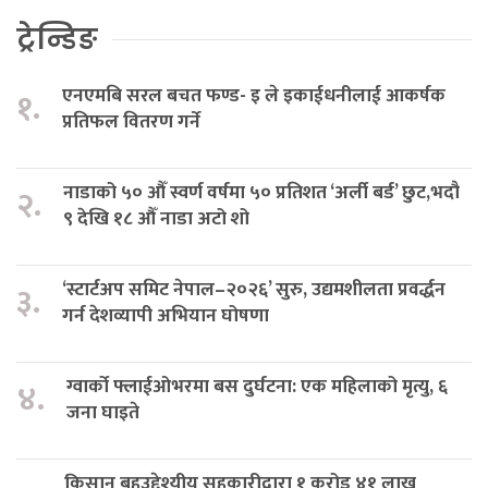
ट्रेन्डिङ
एनएमबि सरल बचत फण्ड- इ ले इकाईधनीलाई आकर्षक
१.
प्रतिफल वितरण गर्ने
नाडाको ५० औँ स्वर्ण वर्षमा ५० प्रतिशत ‘अर्ली बर्ड’ छुट,भदौ
२.
९ देखि १८ औँ नाडा अटो शो
‘स्टार्टअप समिट नेपाल–२०२६’ सुरु, उद्यमशीलता प्रवर्द्धन
३.
गर्न देशव्यापी अभियान घोषणा
ग्वार्को फ्लाईओभरमा बस दुर्घटना: एक महिलाको मृत्यु, ६
४.
जना घाइते
किसान बहुउद्देश्यीय सहकारीद्वारा १ करोड ४१ लाख