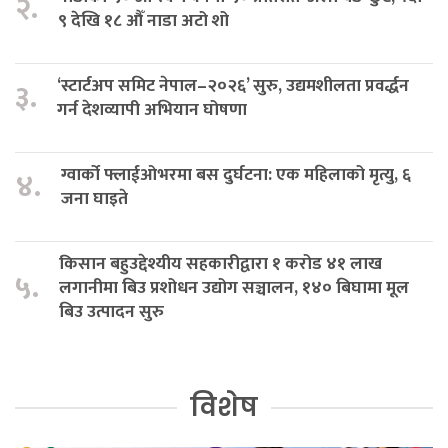
२.
९ देखि १८ औँ नाडा अटो शो
‘स्टार्टअप समिट नेपाल–२०२६’ सुरु, उद्यमशीलता प्रवर्द्धन
३.
गर्न देशव्यापी अभियान घोषणा
ग्वार्को फ्लाईओभरमा बस दुर्घटना: एक महिलाको मृत्यु, ६
४.
जना घाइते
किसान बहुउद्देश्यीय सहकारीद्वारा १ करोड ४१ लाख
५.
लगानीमा बिउ प्रशोधन उद्योग सञ्चालन, १४० बिघामा मूल
बिउ उत्पादन सुरु
विशेष