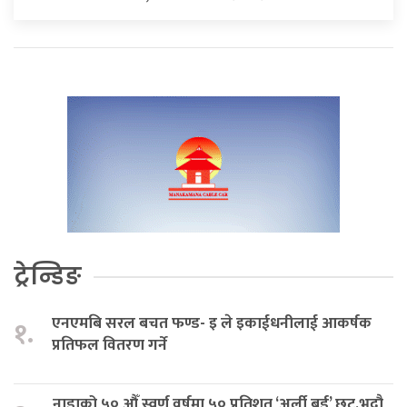
ट्रेन्डिङ
एनएमबि सरल बचत फण्ड- इ ले इकाईधनीलाई आकर्षक
१.
प्रतिफल वितरण गर्ने
नाडाको ५० औँ स्वर्ण वर्षमा ५० प्रतिशत ‘अर्ली बर्ड’ छुट,भदौ