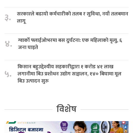
सरकारले बढायो कर्मचारीको तलब र सुविधा, नयाँ तलबमान
३.
लागू
ग्वार्को फ्लाईओभरमा बस दुर्घटना: एक महिलाको मृत्यु, ६
४.
जना घाइते
किसान बहुउद्देश्यीय सहकारीद्वारा १ करोड ४१ लाख
५.
लगानीमा बिउ प्रशोधन उद्योग सञ्चालन, १४० बिघामा मूल
बिउ उत्पादन सुरु
विशेष