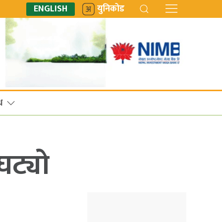
ENGLISH
युनिकोड
ध
घट्यो