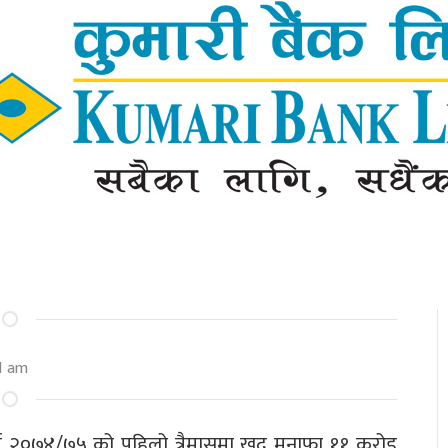
1 am
र्ष २०७४/७५ को पहिलो त्रैमासमा खुद मुनाफा ११ करोड