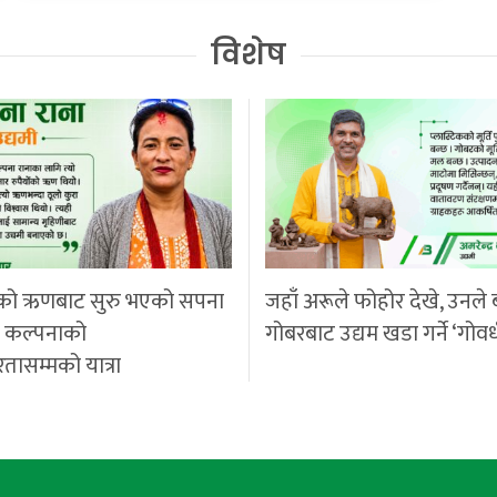
विशेष
को ऋणबाट सुरु भएको सपना
जहाँ अरूले फोहोर देखे, उनले 
ी कल्पनाको
गोबरबाट उद्यम खडा गर्ने ‘गोवर
रतासम्मको यात्रा