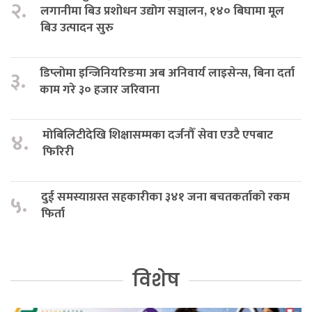
२.
लगानीमा बिउ प्रशोधन उद्योग सञ्चालन, १४० बिघामा मूल
बिउ उत्पादन सुरु
डिप्लोमा इन्जिनियरिङमा अब अनिवार्य लाइसेन्स, बिना दर्ता
३.
काम गरे ३० हजार जरिवाना
मोबिलिटीदेखि शिक्षासम्मका दर्जनौँ सेवा एउटै एपबाट
४.
फिरिरी
दुई समस्याग्रस्त सहकारीका ३४१ जना बचतकर्ताको रकम
५.
फिर्ता
विशेष